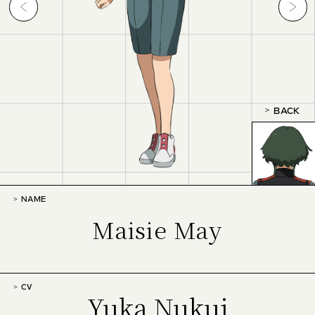
BACK
NAME
Maisie May
CV
Yuka Nukui